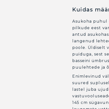
Kuidas määr
Asukoha puhul o
pilkude eest var
antud asukohas 
langenud lehted
poole. Üldiselt 
puiduga, sest s
basseini ümbrus
puulehtede ja õ
Enimlevinud väli
suured suplusek
lastel juba ujud
vastuvooluseade
145 cm sügavune