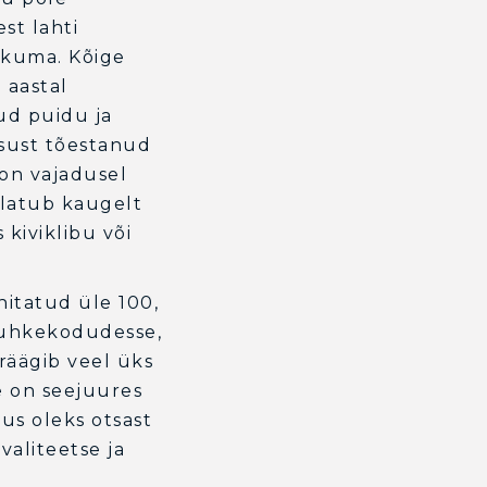
st lahti
hkuma. Kõige
 aastal
ud puidu ja
sust tõestanud
 on vajadusel
ulatub kaugelt
 kiviklibu või
hitatud üle 100,
puhkekodudesse,
 räägib veel üks
e on seejuures
tus oleks otsast
valiteetse ja