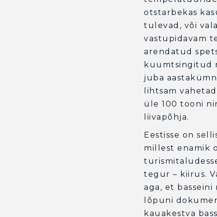
otstarbekas kasu
tulevad, või va
vastupidavam te
arendatud spets
kuumtsingitud m
juba aastakümne
lihtsam vahetada
üle 100 tooni ni
liivapõhja.
Eestisse on sell
millest enamik
turismitaludesse
tegur – kiirus.
aga, et basseini
lõpuni dokumente
kauakestva bass