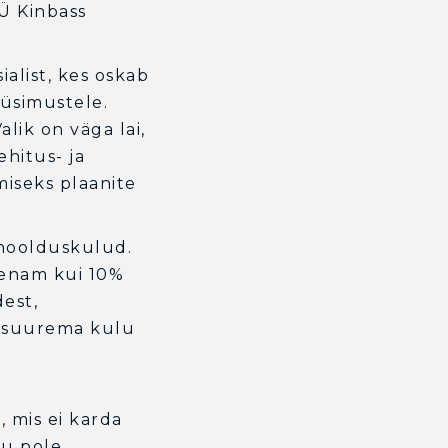
Ü Kinbass
alist, kes oskab
küsimustele.
alik on väga lai,
ehitus- ja
miseks plaanite
 hoolduskulud.
 enam kui 10%
est,
 suurema kulu
a
, mis ei karda
tu pole