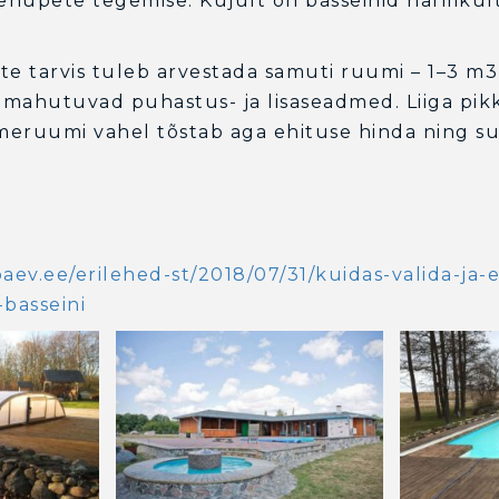
hüpete tegemise. Kujult on basseinid harilikult
te tarvis tuleb arvestada samuti ruumi – 1–3 m3
mahutuvad puhastus- ja lisaseadmed. Liiga pi
dmeruumi vahel tõstab aga ehituse hinda ning 
paev.ee/erilehed-st/2018/07/31/kuidas-valida-ja
-basseini