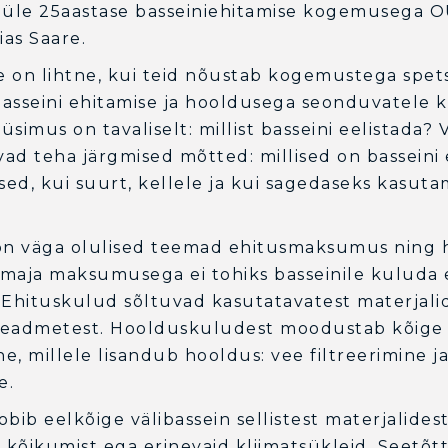
ab üle 25aastase basseiniehitamise kogemusega O
as Saare.
e on lihtne, kui teid nõustab kogemustega spetsi
 basseini ehitamise ja hooldusega seonduvatele 
simus on tavaliselt: millist basseini eelistada? V
vad teha järgmised mõtted: millised on basseini 
ed, kui suurt, kellele ja kui sagedaseks kasuta
 on väga olulised teemad ehitusmaksumus ning
maja maksumusega ei tohiks basseinile kuluda
 Ehituskulud sõltuvad kasutatavatest materjalid
seadmetest. Hoolduskuludest moodustab kõige
, millele lisandub hooldus: vee filtreerimine j
e.
sobib eelkõige välibassein sellistest materjalidest
kõikumist ega erinevaid kliimatsükleid. Seetõt