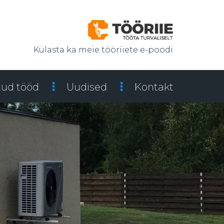
Külasta ka meie tööriiete e-poodi
tud tööd
Uudised
Kontakt