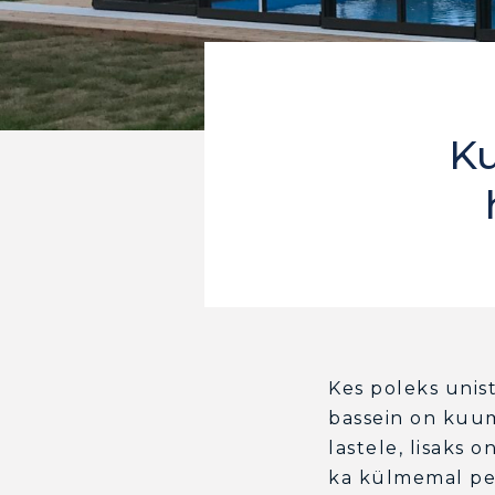
Ku
Kes poleks unist
bassein on kuum
lastele, lisaks 
ka külmemal peri