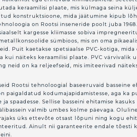
tada keraamilisi plaate, mis külmaga seina külje
latud konstruktsioone, mida jäätumine kipub lõ
hnoloogia on Rootsi inseneride poolt juba 1968.
iaalselt kargesse kliimasse sobiva impregneerit
etallkonsoolide sümbioos, mis on oma pikaeali
id. Puit kaetakse spetsiaalse PVC-kotiga, mida
 kui näiteks keraamilisi plaate. PVC värvivalik 
ng neid on ka reljeefseid, mis imiteerivad näiteks
iseid Rootsi tehnoloogial baseeruvaid basseine e
 on paigaldatud kodumajapidamistesse, aga ka 
 ja spaadesse. Sellise basseini ehitamise kasuks
 Välibassein valmib umbes kolme päevaga. Olulin
 rajaks üks ettevõte otsast lõpuni ning kogu ehi
eritud. Ainult nii garanteerite endale tõesti k
eini.