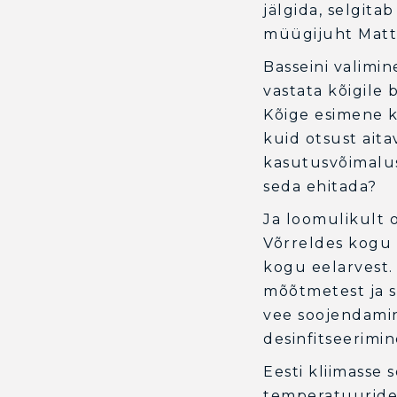
jälgida, selgit
müügijuht Matti
Basseini valimin
vastata kõigile
Kõige esimene kü
kuid otsust aita
kasutusvõimalus
seda ehitada?
Ja loomulikult
Võrreldes kogu 
kogu eelarvest.
mõõtmetest ja 
vee soojendamine
desinfitseerimin
Eesti kliimasse 
temperatuuride 