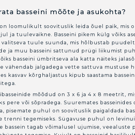
ata basseini mõõte ja asukohta?
n loomulikult soovituslik leida õuel paik, mis 
jul ja tuulevaikne. Basseini pikem külg võiks as
valitseva tuule suunda, mis hõlbustab puudelt
e ja muu basseini sattunud prügi liikumist pu
võiks basseini ümbritseva ala katta näiteks jalas
ee vähendab jalgadega vette sattuva mustuse h
es kasvav kõrghaljastus kipub saastama bassein
itega.
basseinide mõõdud on 3 x 6 ja 4 x 8 meetrit, mis
s pere või sõpradega. Suuremates basseinides 
a, pisemate puhul on soovituslik paigaldada bas
 trenni tegemiseks. Sügavuse puhul on levinui
 bassein tagab võimalusel ujumise, veealuste 