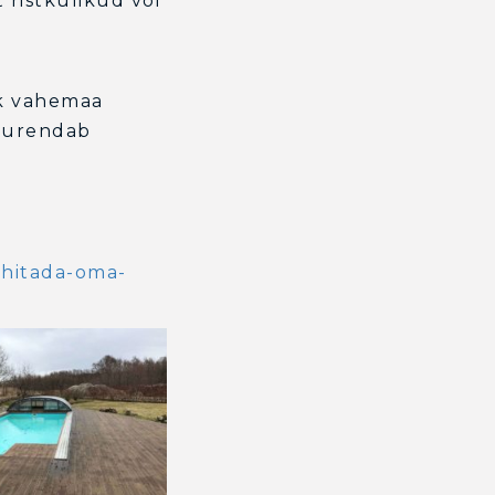
 ristkülikud või
kk vahemaa
suurendab
-ehitada-oma-