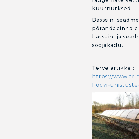
laugemate vette
kuusnurksed.
Basseini seadme
põrandapinnale 
basseini ja sea
soojakadu.
Terve artikkel:
https://www.ari
hoovi-unistuste