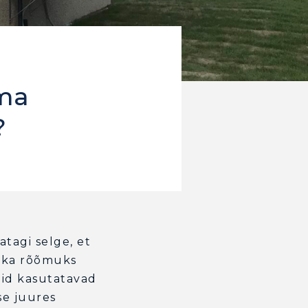
oma
?
atagi selge, et
i ka rõõmuks
inid kasutatavad
se juures