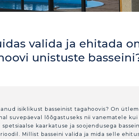
idas valida ja ehitada 
hoovi unistuste basseini
anud isiklikust basseinist tagahoovis? On ütlem
al suvepäeval lõõgastuseks nii vanematele ku
on spetsiaalse kaarkatuse ja soojendusega basse
oodil. Millist basseini valida ja mida selle ehitu