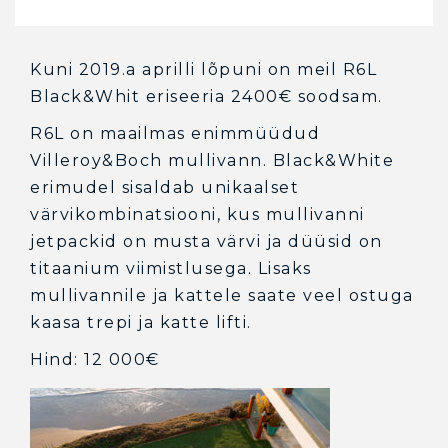
Kuni 2019.a aprilli lõpuni on meil R6L
Black&Whit eriseeria 2400€ soodsam.
R6L on maailmas enimmüüdud
Villeroy&Boch mullivann. Black&White
erimudel sisaldab unikaalset
värvikombinatsiooni, kus mullivanni
jetpackid on musta värvi ja düüsid on
titaanium viimistlusega. Lisaks
mullivannile ja kattele saate veel ostuga
kaasa trepi ja katte lifti.
Hind: 12 000€